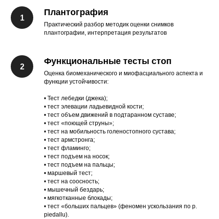
Плантография
Практический разбор методик оценки снимков
плантографии, интерпретация результатов
Функциональные тесты стоп
Оценка биомеханического и миофасциального аспекта и
функции устойчивости:
• Тест лебедки (джека);
• тест элевации ладьевидной кости;
• тест объем движений в подтаранном суставе;
• тест «поющей струны»;
• тест на мобильность голеностопного сустава;
• тест армстронга;
• тест фламинго;
• тест подъем на носок;
• тест подъем на пальцы;
• маршевый тест;
• тест на соосность;
• мышечный бездарь;
• мягкотканные блокады;
• тест «больших пальцев» (феномен ускользания по p.
piedallu).